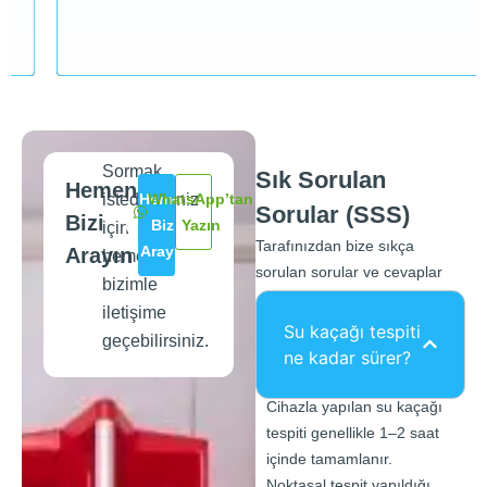
Sormak
Sık Sorulan
Hemen
istedikleriniz
Hemen
WhatsApp’tan
Sorular (SSS)
Bizi
Bizi
Yazın
için
Tarafınızdan bize sıkça
Arayın
Arayın
hemen
sorulan sorular ve cevaplar
bizimle
iletişime
Su kaçağı tespiti
geçebilirsiniz.
ne kadar sürer?
Cihazla yapılan su kaçağı
tespiti genellikle 1–2 saat
içinde tamamlanır.
Noktasal tespit yapıldığı