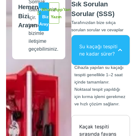
Sormak
Sık Sorulan
Hemen
istedikleriniz
Hemen
WhatsApp’tan
Sorular (SSS)
Bizi
Bizi
Yazın
için
Tarafınızdan bize sıkça
Arayın
Arayın
hemen
sorulan sorular ve cevaplar
bizimle
iletişime
Su kaçağı tespiti
geçebilirsiniz.
ne kadar sürer?
Cihazla yapılan su kaçağı
tespiti genellikle 1–2 saat
içinde tamamlanır.
Noktasal tespit yapıldığı
için kırma işlemi gerekmez
ve hızlı çözüm sağlanır.
Kaçak tespiti
sırasında fayans