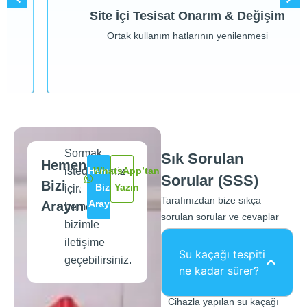
Ortak kullanım hatlarının yenilenmesi
Site İçi Tesisat Onarım & Değişim
Site İçi Tesisat Onarım & Değişim
Ortak kullanım hatlarının yenilenmesi
Sormak
Sık Sorulan
Hemen
istedikleriniz
Hemen
WhatsApp’tan
Sorular (SSS)
Bizi
Bizi
Yazın
için
Tarafınızdan bize sıkça
Arayın
Arayın
hemen
sorulan sorular ve cevaplar
bizimle
iletişime
Su kaçağı tespiti
geçebilirsiniz.
ne kadar sürer?
Cihazla yapılan su kaçağı