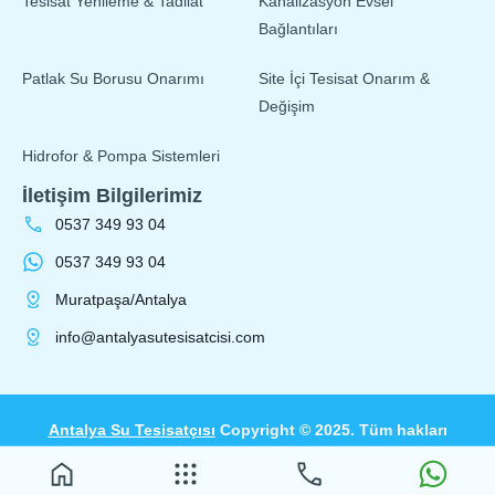
Tesisat Yenileme & Tadilat
Kanalizasyon Evsel
Bağlantıları
Patlak Su Borusu Onarımı
Site İçi Tesisat Onarım &
Değişim
Hidrofor & Pompa Sistemleri
İletişim Bilgilerimiz
0537 349 93 04
0537 349 93 04
Muratpaşa/Antalya
info@antalyasutesisatcisi.com
Antalya Su Tesisatçısı
Copyright © 2025. Tüm hakları
saklıdır.
Web Tasarım
eKoza Dijital tarafından yapılmıştır.